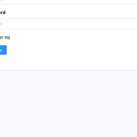
rd
r mij
n