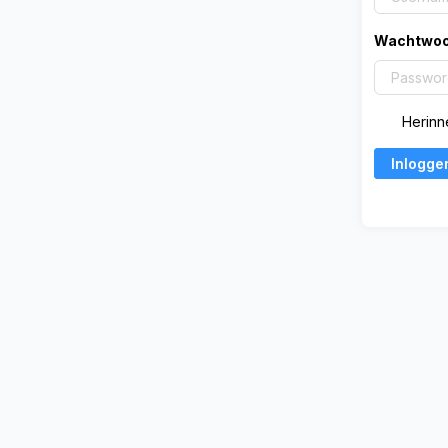
Wachtwoo
Herinne
Inlogge